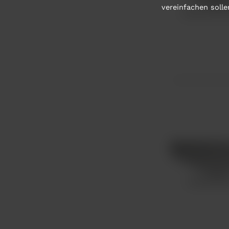
vereinfachen soll