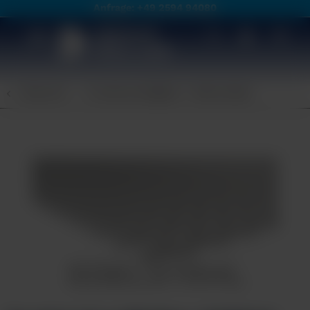
Anfrage: +49 2594 94080
Übersicht
Punktschweißgitter / Gittermatten