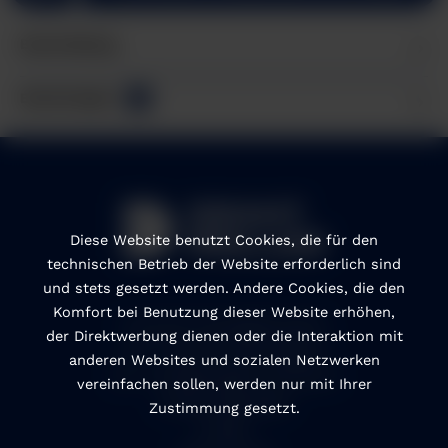
Beschreibung
Bewertungen
0
Diese Website benutzt Cookies, die für den
technischen Betrieb der Website erforderlich sind
und stets gesetzt werden. Andere Cookies, die den
Komfort bei Benutzung dieser Website erhöhen,
Anonymes Hinweisgebersystem
der Direktwerbung dienen oder die Interaktion mit
CoC - Code of Conduct Englisch
anderen Websites und sozialen Netzwerken
CoC - Verhaltenskodex auf Deutsch
vereinfachen sollen, werden nur mit Ihrer
Cookie Einstellungen
Zustimmung gesetzt.
Kontakt