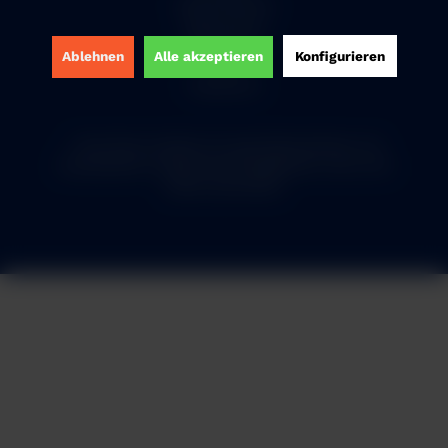
Widerrufsrecht
Datenschutz
Ablehnen
Alle akzeptieren
Konfigurieren
AGB
Impressum
* Alle Preise verstehen sich zzgl. Mehrwertsteuer und
Versandkosten
und ggf. Nachnahmegebühren, wenn nicht
anders beschrieben
2 + 8 = ?
Ich habe die
Datenschutzerklärung
gelesen,
verstanden und stimme zu. *
Mit * gekennzeichnete Felder sind Pflichtfelder.
Senden