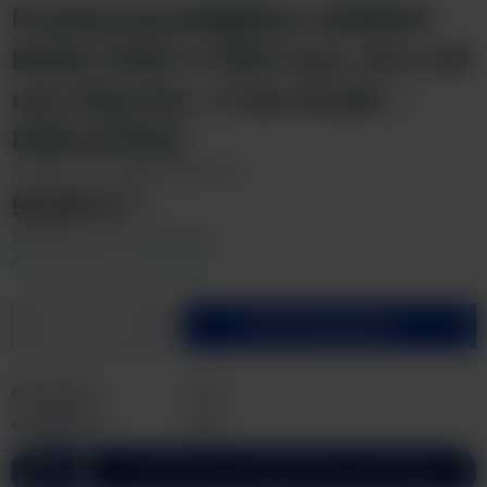
Punktschweißgitter GIDRA®
BASE 2500 x 1250 mm, 40 x 40
mm Masche, 3 mm Draht -
EDELSTAHL
Artikel-Nr.:
PSE2500x1250-124
53,78 € *
zzgl. MwSt.
zzgl. Versandkosten
Lieferzeit 2-3 Werktage
In den
Warenkorb
Gitterlänge:
2500
Preis anfragen
Gitterbreite:
1250
Individuelle Lösungen gerne auf Anfrage