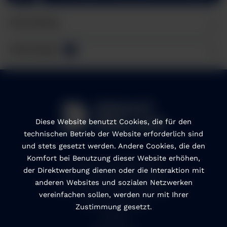
Beschreibung
Bewertungen
0
Diese Website benutzt Cookies, die für den
technischen Betrieb der Website erforderlich sind
und stets gesetzt werden. Andere Cookies, die den
Komfort bei Benutzung dieser Website erhöhen,
Anonymes Hinweisgebersystem
der Direktwerbung dienen oder die Interaktion mit
CoC - Code of Conduct Englisch
anderen Websites und sozialen Netzwerken
CoC - Verhaltenskodex auf Deutsch
vereinfachen sollen, werden nur mit Ihrer
Cookie Einstellungen
Zustimmung gesetzt.
Kontakt