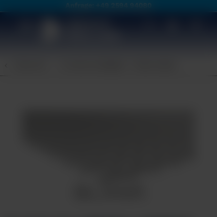
Anfrage: +49 2594 94080
Übersicht
Punktschweißgitter / Gittermatten