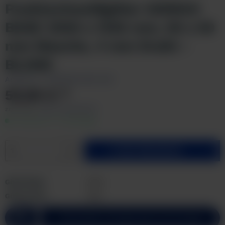
Punktschweißgitter GIDRA®
BASE 2500 x 1250 mm, 50 x 50
mm Masche, 4 mm Draht -
BLANK
Artikel-Nr.:
PSR2500x1250-093
52,94 € *
zzgl. MwSt.
zzgl. Versandkosten
Lieferzeit 2-3 Werktage
In den
Warenkorb
Gitterlänge:
2500
Preis anfragen
Gitterbreite:
1250
Individuelle Lösungen gerne auf Anfrage