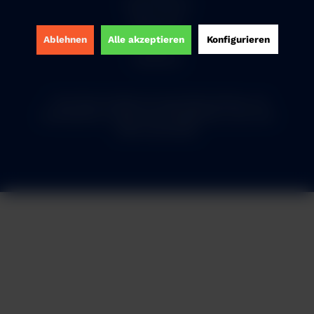
Widerrufsrecht
Datenschutz
Ablehnen
Alle akzeptieren
Konfigurieren
AGB
Impressum
* Alle Preise verstehen sich zzgl. Mehrwertsteuer und
Versandkosten
und ggf. Nachnahmegebühren, wenn nicht
anders beschrieben
2 + 10 = ?
Ich habe die
Datenschutzerklärung
gelesen,
verstanden und stimme zu. *
Mit * gekennzeichnete Felder sind Pflichtfelder.
Senden